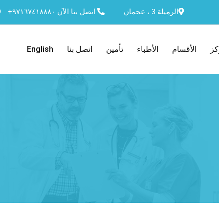
الرميلة 3 ، عجمان
اتصل بنا الآن
٩٧١٦٧٤١٨٨٨٠+
كز
الأقسام
الأطباء
تأمين
اتصل بنا
English