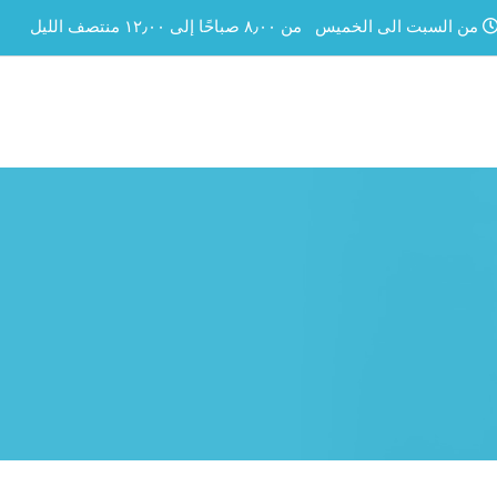
من السبت الى الخميس
من ٨٫٠٠ صباحًا إلى ١٢٫٠٠ منتصف الليل